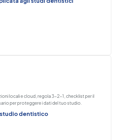
icata agli studi dentistici
ioni locali e cloud, regola 3-2-1, checklist per il
sario per proteggere i dati del tuo studio.
 studio dentistico