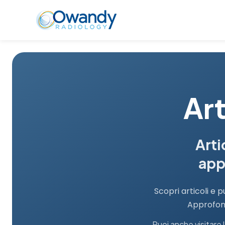
Art
Arti
app
Scopri articoli e 
Approfond
Puoi anche visitare 