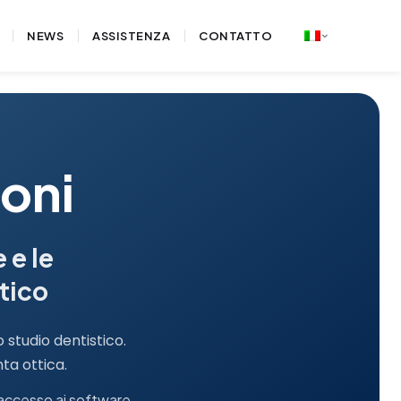
NEWS
ASSISTENZA
CONTATTO
ioni
 e le
tico
 studio dentistico.
ta ottica.
l'accesso ai software