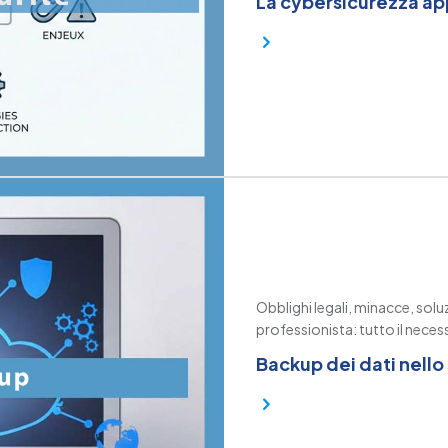
La cybersicurezza appl
Obblighi legali, minacce, soluz
professionista: tutto il neces
Backup dei dati nello