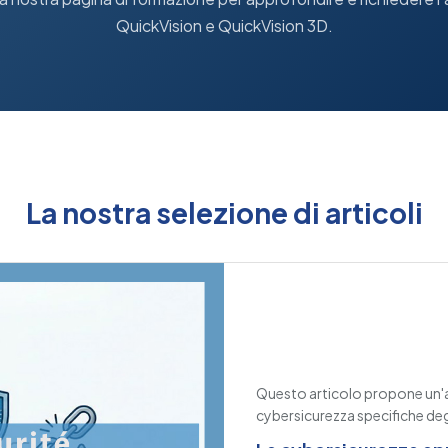
QuickVision e QuickVision 3D.
La nostra selezione di articoli
Questo articolo propone un'ana
cybersicurezza specifiche degl