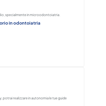
lio, specialmente in microodontoiatria.
orio in odontoiatria
 potrai realizzare in autonomia le tue guide