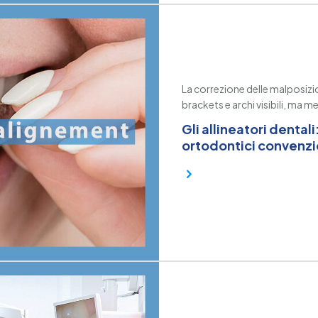
La correzione delle malposizio
brackets e archi visibili, ma me
Gli allineatori dentali
ortodontici convenzi