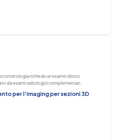
ostomatologia richiede un esame clinico
to da esami radiologici complementari.
ento per l'imaging per sezioni 3D