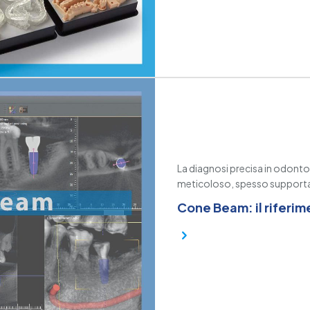
La diagnosi precisa in odont
meticoloso, spesso supporta
Cone Beam: il riferim