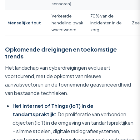
sensoren)
Verkeerde
70% van de
Menselijke fout
handeling, zwak
incidenten in de
Zee
wachtwoord
zorg
Opkomende dreigingen en toekomstige
trends
Het landschap van cyberdreigingen evolueert
voortdurend, met de opkomst van nieuwe
aanvalsvectoren en de toenemende geavanceerdheid
van bestaande technieken.
Het Internet of Things (IoT) in de
tandartspraktijk:
De proliferatie van verbonden
objecten (IoT) in de omgeving van tandartspraktijken
– slimme stoelen, digitale radiografiesystemen,
monitoringsensoren, bewakingscamera's, verbonden