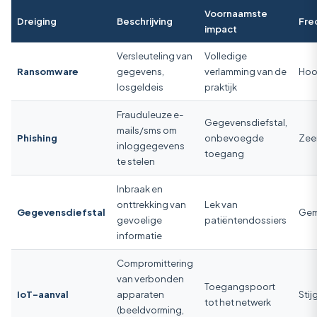
Voornaamste
Dreiging
Beschrijving
Fre
impact
Versleuteling van
Volledige
Ransomware
gegevens,
verlamming van de
Ho
losgeldeis
praktijk
Frauduleuze e-
Gegevensdiefstal,
mails/sms om
Phishing
onbevoegde
Zee
inloggegevens
toegang
te stelen
Inbraak en
onttrekking van
Lek van
Gegevensdiefstal
Gem
gevoelige
patiëntendossiers
informatie
Compromittering
van verbonden
Toegangspoort
IoT-aanval
apparaten
Sti
tot het netwerk
(beeldvorming,