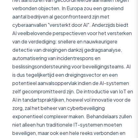
verbonden objecten. In Europa zou een groeiend
aantal bedrijven al geconfronteerd zijn met
cyberaanvallen "versterkt door AI". Anderzijds biedt
AI veelbelovende perspectieven voor het versterken
van de verdediging: snellere en nauwkeurigere
detectie van dreigingen dankzij gedragsanalyse,
automatisering van incidentrespons en
beslissingsondersteuning voor beveiligingsteams. AI
is dus tegelijkertijd een dreigingsvector en een
potentieel aanvalsoppervlak indien de AI-systemen
zelf gecompromitteerd zijn. De introductie van IoT en
AI in tandartspraktijken, hoewel vol innovatie voor de
zorg, zal het beheer van cyberbeveiliging
exponentieel complexer maken. Behandelaars zullen
niet alleen hun traditionele IT-systemen moeten
beveiligen, maar ook een hele reeks verbonden en