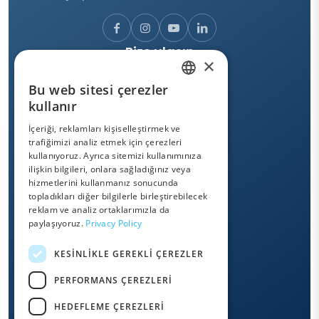
Bize ulaşın
×
+33 (0) 1 64 11 18 18
Bu web sitesi çerezler
ENGLISH
kullanır
MESAJ BIRAKIN
FRENCH
İçeriği, reklamları kişiselleştirmek ve
trafiğimizi analiz etmek için çerezleri
SPANISH
kullanıyoruz. Ayrıca sitemizi kullanımınıza
ITALIAN
Destek ve sürücüler
ilişkin bilgileri, onlara sağladığınız veya
hizmetlerini kullanmanız sonucunda
GERMAN
topladıkları diğer bilgilerle birleştirebilecek
DESTEK
reklam ve analiz ortaklarımızla da
PORTUGUESE
paylaşıyoruz.
Privacy Policy
DUTCH
KESINLIKLE GEREKLI ÇEREZLER
POLISH
OWANDY ACADEMY
PERFORMANS ÇEREZLERI
ROMANIAN
HEDEFLEME ÇEREZLERI
GREEK
Hızlı bağlantılar