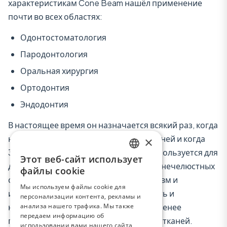
характеристикам Cone Beam нашёл применение
почти во всех областях:
Одонтостоматология
Пародонтология
Оральная хирургия
Ортодонтия
Эндодонтия
В настоящее время он назначается всякий раз, когда
не требуется обследование мягких тканей и когда
×
3D-изображение существенно. Он используется для
Этот веб-сайт использует
ENGLISH
диагностики поражений височно-нижнечелюстных
файлы cookie
суставов, костных кист и опухолей, травм и
FRENCH
Мы используем файлы cookie для
инфекций; однако его низкая плотность и
персонализации контента, рекламы и
SPANISH
анализа нашего трафика. Мы также
контрастное разрешение делают его менее
ITALIAN
передаем информацию об
подходящим для исследования мягких тканей.
использовании вами нашего сайта