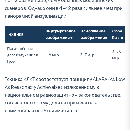
1,5–12 раз меньше, чем у обычных медицинских
сканеров. Однако они в 4–42 раза сильнее, чем при
панорамной визуализации.
Внутриротовое
Панорамное
Cone
Техника
изображение
изображение
Beam
Поглощённая
3–25
доза излучения в
1–8 мГр
3–7 мГр
мГр
Грэй
Техника КЛКТ соответствует принципу ALARA (As Low
As Reasonably Achievable), изложенному в
национальном радиозащитном законодательстве,
согласно которому должна применяться
наименьшая необходимая доза.