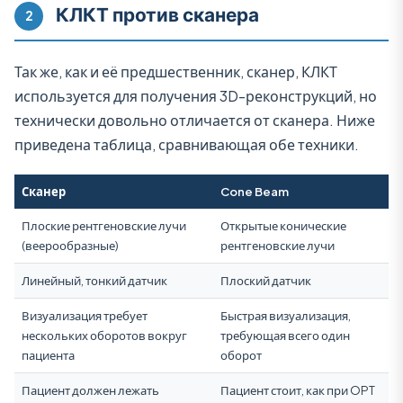
КЛКТ против сканера
2
Так же, как и её предшественник, сканер, КЛКТ
используется для получения 3D-реконструкций, но
технически довольно отличается от сканера. Ниже
приведена таблица, сравнивающая обе техники.
Сканер
Cone Beam
Плоские рентгеновские лучи
Открытые конические
(веерообразные)
рентгеновские лучи
Линейный, тонкий датчик
Плоский датчик
Визуализация требует
Быстрая визуализация,
нескольких оборотов вокруг
требующая всего один
пациента
оборот
Пациент должен лежать
Пациент стоит, как при OPT