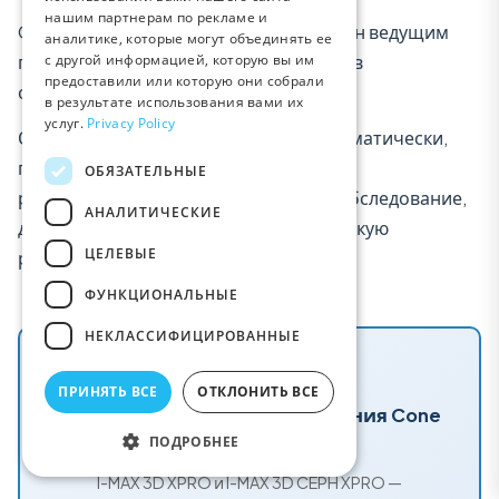
GERMAN
нашим партнерам по рекламе и
Cone Beam в настоящее время признан ведущим
аналитике, которые могут объединять ее
PORTUGUESE
с другой информацией, которую вы им
процессом секционной визуализации в
предоставили или которую они собрали
DUTCH
одонтостоматологии.
в результате использования вами их
услуг.
Privacy Policy
POLISH
Однако его не следует назначать автоматически,
ROMANIAN
поскольку его действительно следует
ОБЯЗАТЕЛЬНЫЕ
рассматривать как дополнительное обследование,
GREEK
АНАЛИТИЧЕСКИЕ
дополняющее обычную 2D и клиническую
RUSSIAN
ЦЕЛЕВЫЕ
радиологию.
TURKISH
ФУНКЦИОНАЛЬНЫЕ
ARABIC
НЕКЛАССИФИЦИРОВАННЫЕ
ПРИНЯТЬ ВСЕ
ОТКЛОНИТЬ ВСЕ
Откройте для себя наши решения Cone
ПОДРОБНЕЕ
Beam
I-MAX 3D XPRO и I-MAX 3D CEPH XPRO —