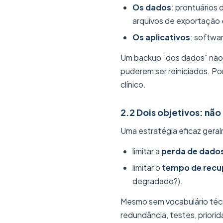
Os dados
: prontuários
arquivos de exportação 
Os aplicativos
: softwa
Um backup "dos dados" não g
puderem ser reiniciados. Po
clínico.
2.2 Dois objetivos: não
Uma estratégia eficaz geral
limitar a
perda de dado
limitar o
tempo de recu
degradado?).
Mesmo sem vocabulário técn
redundância, testes, priori