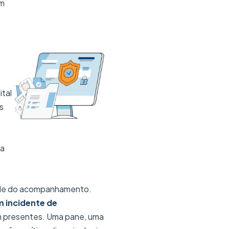
Em
ital
s
ca
dade do acompanhamento.
m incidente de
am presentes. Uma pane, uma