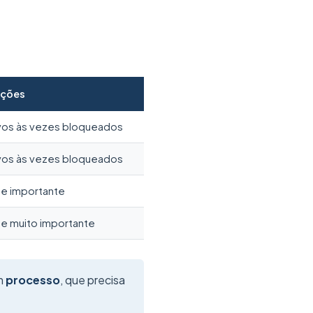
ições
vos às vezes bloqueados
vos às vezes bloqueados
e importante
e muito importante
um
processo
, que precisa