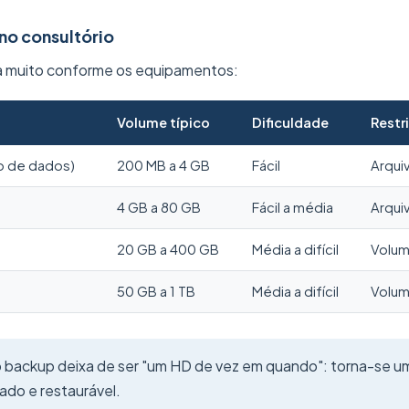
 no consultório
ria muito conforme os equipamentos:
Volume típico
Dificuldade
Restr
o de dados)
200 MB a 4 GB
Fácil
Arqui
4 GB a 80 GB
Fácil a média
Arqui
20 GB a 400 GB
Média a difícil
Volum
50 GB a 1 TB
Média a difícil
Volum
o backup deixa de ser "um HD de vez em quando": torna-se 
cado e restaurável.