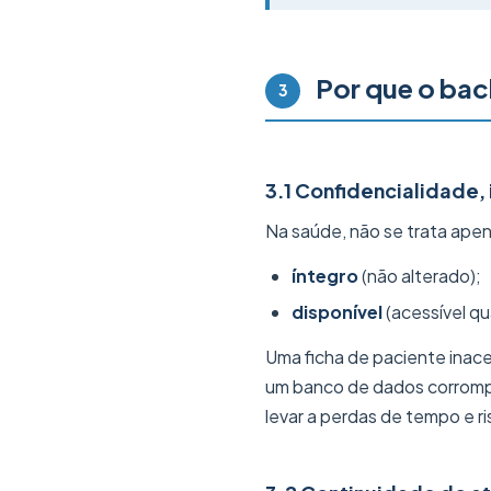
Por que o bac
3
3.1 Confidencialidade, 
Na saúde, não se trata ape
íntegro
(não alterado);
disponível
(acessível q
Uma ficha de paciente inace
um banco de dados corromp
levar a perdas de tempo e ri