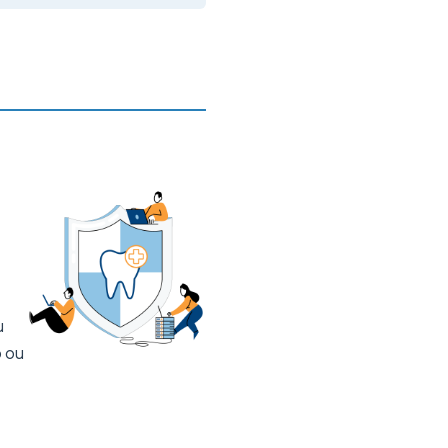
u
o ou