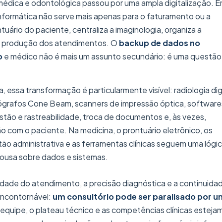
 médica e odontológica passou por uma ampla digitalização. 
nformática não serve mais apenas para o faturamento ou a
tuário do paciente, centraliza a imaginologia, organiza a
 a produção dos atendimentos. O
backup de dados no
o
e médico não é mais um assunto secundário: é uma questão
 essa transformação é particularmente visível: radiologia dig
omógrafos Cone Beam, scanners de impressão óptica, software
stão e rastreabilidade, troca de documentos e, às vezes,
 com o paciente. Na medicina, o prontuário eletrônico, os
stão administrativa e as ferramentas clínicas seguem uma lógi
pousa sobre dados e sistemas.
idade do atendimento, a precisão diagnóstica e a continui
incontornável:
um consultório pode ser paralisado por u
equipe, o plateau técnico e as competências clínicas estej