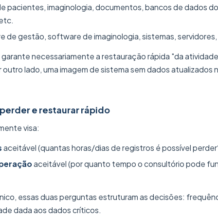
 de pacientes, imaginologia, documentos, bancos de dados do
etc.
re de gestão, software de imaginologia, sistemas, servidores
arante necessariamente a restauração rápida "da atividade"
r outro lado, uma imagem de sistema sem dados atualizados nã
 perder e restaurar rápido
mente visa:
s
aceitável (quantas horas/dias de registros é possível perder
peração
aceitável (por quanto tempo o consultório pode f
ico, essas duas perguntas estruturam as decisões: frequên
dade dada aos dados críticos.