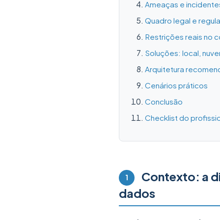
Ameaças e incidentes
Quadro legal e regul
Restrições reais no c
Soluções: local, nuv
Arquitetura recomend
Cenários práticos
Conclusão
Checklist do profiss
Contexto: a d
1
dados