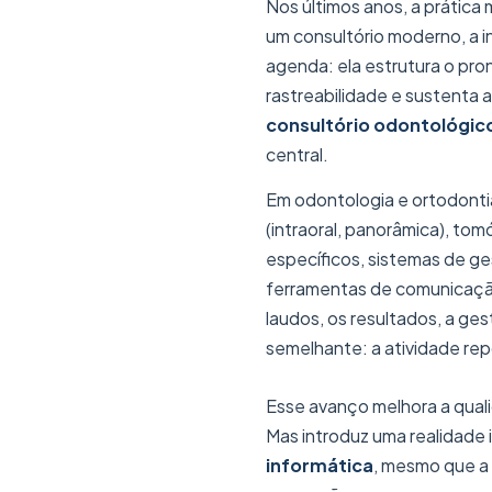
Nos últimos anos, a prática
um consultório moderno, a i
agenda: ela estrutura o pron
rastreabilidade e sustenta
consultório odontológic
central.
Em odontologia e ortodontia,
(intraoral, panorâmica), t
específicos, sistemas de ge
ferramentas de comunicação
laudos, os resultados, a ge
semelhante: a atividade re
Esse avanço melhora a qual
Mas introduz uma realidade 
informática
, mesmo que a 