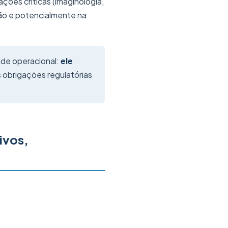
ões críticas (imaginologia,
ção e potencialmente na
ade operacional:
ele
s obrigações regulatórias
ivos,