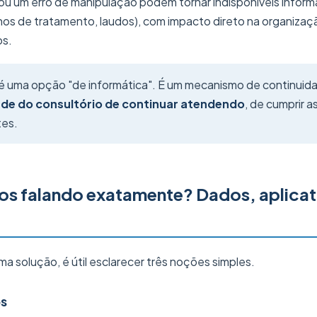
 um erro de manipulação podem tornar indisponíveis informaç
nos de tratamento, laudos), com impacto direto na organiza
os.
 uma opção "de informática". É um mecanismo de continuid
de do consultório de continuar atendendo
, de cumprir a
tes.
s falando exatamente? Dados, aplicat
 solução, é útil esclarecer três noções simples.
os