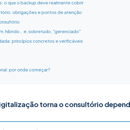
: o que o backup deve realmente cobrir
atório: obrigações e pontos de atenção
onsultório
em, híbrido… e, sobretudo, "gerenciado"
ada: princípios concretos e verificáveis
ional: por onde começar?
igitalização torna o consultório depen