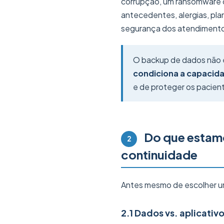
corrupção, um ransomware ou
antecedentes, alergias, pla
segurança dos atendiment
O backup de dados não é
condiciona a capacida
e de proteger os pacien
Do que estamo
2
continuidade
Antes mesmo de escolher uma
2.1 Dados vs. aplicativ