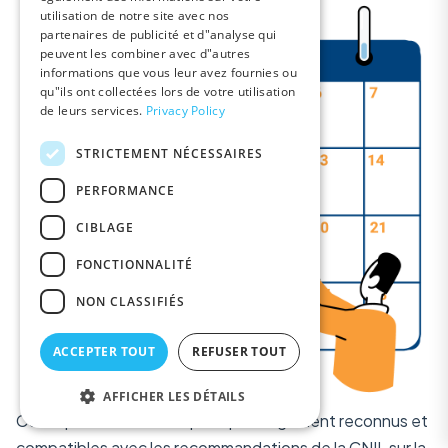
utilisation de notre site avec nos
GERMAN
partenaires de publicité et d"analyse qui
peuvent les combiner avec d"autres
PORTUGUESE
informations que vous leur avez fournies ou
qu"ils ont collectées lors de votre utilisation
DUTCH
de leurs services.
Privacy Policy
POLISH
STRICTEMENT NÉCESSAIRES
ROMANIAN
PERFORMANCE
GREEK
CIBLAGE
RUSSIAN
FONCTIONNALITÉ
TURKISH
ARABIC
NON CLASSIFIÉS
ACCEPTER TOUT
REFUSER TOUT
AFFICHER LES DÉTAILS
Cette partie décrit des principes largement reconnus et
compatibles avec les recommandations de la CNIL sur la