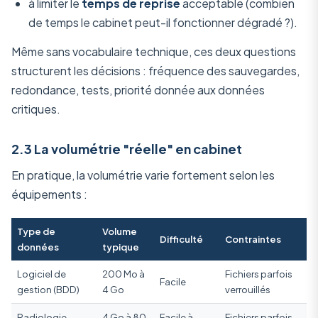
à limiter le
temps de reprise
acceptable (combien
de temps le cabinet peut-il fonctionner dégradé ?).
Même sans vocabulaire technique, ces deux questions
structurent les décisions : fréquence des sauvegardes,
redondance, tests, priorité donnée aux données
critiques.
2.3 La volumétrie "réelle" en cabinet
En pratique, la volumétrie varie fortement selon les
équipements :
Type de
Volume
Difficulté
Contraintes
données
typique
Logiciel de
200 Mo à
Fichiers parfois
Facile
gestion (BDD)
4 Go
verrouillés
Radiologie
4 Go à 80
Facile à
Fichiers parfois