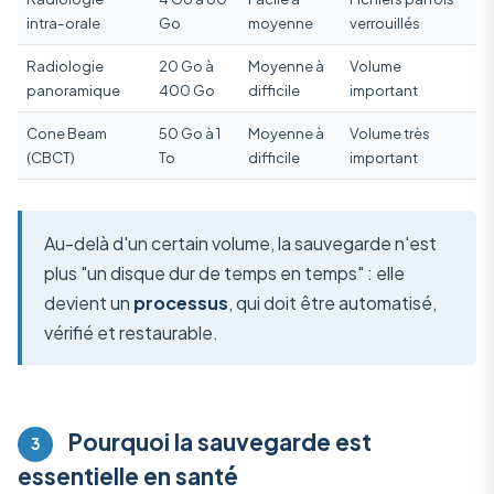
intra-orale
Go
moyenne
verrouillés
Radiologie
20 Go à
Moyenne à
Volume
panoramique
400 Go
difficile
important
Cone Beam
50 Go à 1
Moyenne à
Volume très
(CBCT)
To
difficile
important
Au-delà d'un certain volume, la sauvegarde n'est
plus "un disque dur de temps en temps" : elle
devient un
processus
, qui doit être automatisé,
vérifié et restaurable.
Pourquoi la sauvegarde est
3
essentielle en santé