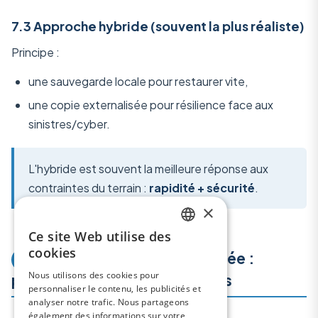
7.3 Approche hybride (souvent la plus réaliste)
Principe :
une sauvegarde locale pour restaurer vite,
une copie externalisée pour résilience face aux
sinistres/cyber.
L'hybride est souvent la meilleure réponse aux
contraintes du terrain :
rapidité + sécurité
.
×
Ce site Web utilise des
ENGLISH
cookies
Architecture recommandée :
8
FRENCH
Nous utilisons des cookies pour
principes concrets, vérifiables
personnaliser le contenu, les publicités et
SPANISH
analyser notre trafic. Nous partageons
ITALIAN
également des informations sur votre