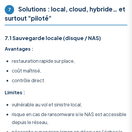
Solutions : local, cloud, hybride… et
7
surtout "piloté"
7.1 Sauvegarde locale (disque / NAS)
Avantages :
restauration rapide sur place,
coût maîtrisé,
contrôle direct.
Limites :
vulnérable au vol et sinistre local,
risque en cas de ransomware si le NAS est accessible
depuis le réseau,
nécessite supervision (sinon on découvre l'échec le